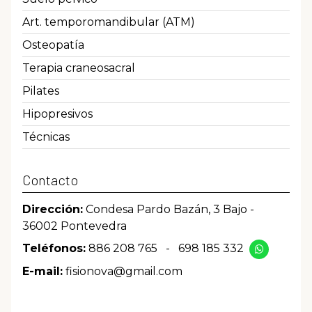
Art. temporomandibular (ATM)
Osteopatía
Terapia craneosacral
Pilates
Hipopresivos
Técnicas
Contacto
Dirección:
Condesa Pardo Bazán, 3 Bajo -
36002 Pontevedra
Teléfonos:
886 208 765
-
698 185 332
E-mail:
fisionova@gmail.com