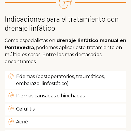
especialistas en drenaje linfático manual que
ayudarán a mejorar el día a día de cada
Indicaciones para el tratamiento con
paciente que visita nuestra clínica en
Pontevedra.
drenaje linfático
Como especialistas en
drenaje linfático manual en
Pontevedra
, podemos aplicar este tratamiento en
múltiples casos. Entre los más destacados,
encontramos:
Edemas (postoperatorios, traumáticos,
embarazo, linfostático)
Piernas cansadas o hinchadas
Celulitis
Acné