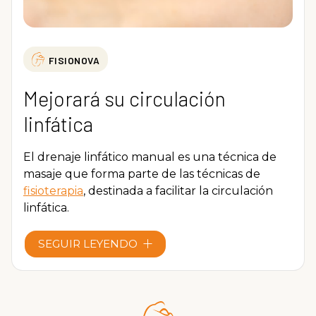
FISIONOVA
Mejorará su circulación
linfática
El drenaje linfático manual es una técnica de
masaje que forma parte de las técnicas de
fisioterapia
, destinada a facilitar la circulación
linfática.
Es una técnica muy utilizada para el
SEGUIR LEYENDO
tratamiento de
edemas,
de piernas hinchadas
o cansadas o celulitis, entre muchos otros
problemas fisiológicos derivados de una
retención de líquidos o grasas. Contamos con